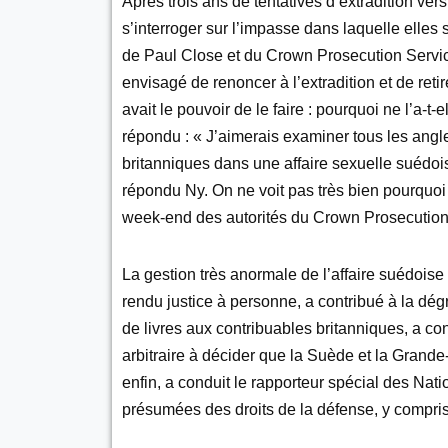
Après trois ans de tentatives d’extradition v
s’interroger sur l’impasse dans laquelle elles s
de Paul Close et du Crown Prosecution Servi
envisagé de renoncer à l’extradition et de retir
avait le pouvoir de le faire : pourquoi ne l’a-t-
répondu : « J’aimerais examiner tous les angl
britanniques dans une affaire sexuelle suédoi
répondu Ny. On ne voit pas très bien pourquoi
week-end des autorités du Crown Prosecution
La gestion très anormale de l’affaire suédoise
rendu justice à personne, a contribué à la dé
de livres aux contribuables britanniques, a con
arbitraire à décider que la Suède et la Grand
enfin, a conduit le rapporteur spécial des Nati
présumées des droits de la défense, y compri