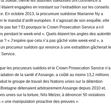
ers la Suède, même les autorités suédoises ont commencé à
’étaient engagées en insistant sur l’extradition sur les conseils
ce. En octobre 2013, la procureure suédoise Marianne Ny a
er le mandat d’arrêt européen. Il s’agissait de son enquête, elle
elle pas fait ? Et pourquoi le Crown Prosecution Service a-t-il
es pendant le week-end ». Quels étaient les angles des autorité
se ? « J’espère que cela n’a pas gâché votre week-end », a
 un procureur suédois qui renonce à une extradition gâcherait l
 Service.
 par les procureurs suédois et le Crown Prosecution Service n’a
gradation de la santé d’Assange, a coûté au moins 13,2 millions
duit le groupe de travail des Nations unies sur la détention
e-Bretagne détenaient arbitrairement Assange depuis 2010 et,
ons unies sur la torture, Nils Melzer, à dénoncer 50 violations
s « une manipulation proactive des preuves ».