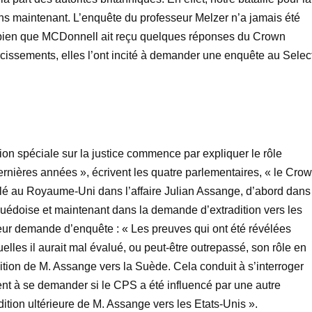
ans maintenant. L’enquête du professeur Melzer n’a jamais été
 bien que MCDonnell ait reçu quelques réponses du Crown
rcissements, elles l’ont incité à demander une enquête au Selec
ion spéciale sur la justice commence par expliquer le rôle
rnières années », écrivent les quatre parlementaires, « le Cro
 clé au Royaume-Uni dans l’affaire Julian Assange, d’abord dans
 suédoise et maintenant dans la demande d’extradition vers les
leur demande d’enquête : « Les preuves qui ont été révélées
lles il aurait mal évalué, ou peut-être outrepassé, son rôle en
dition de M. Assange vers la Suède. Cela conduit à s’interroger
ent à se demander si le CPS a été influencé par une autre
adition ultérieure de M. Assange vers les Etats-Unis ».