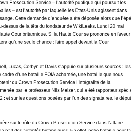
Crown Prosecution Service – l’autorité publique qui poursuit les
lles – est l’autorité par laquelle les États-Unis agissent dans
n Assange. Cette demande d’enquête a été déposée alors que l’ép
u-dessus de la tête du fondateur de WikiLeaks. Lundi 20 mai
 Haute Cour britannique. Si la Haute Cour se prononce en faveur
estera qu’une seule chance : faire appel devant la Cour
, Lucas, Corbyn et Davis s’appuie sur plusieurs sources : les
 cadre d’une bataille FOIA acharnée, une bataille que nous
nir du Crown Prosecution Service l’intégralité de la
menée par le professeur Nils Melzer, qui a été rapporteur spéci
 ; et sur les questions posées par l’un des signataires, le dépu
mière sur le rôle du Crown Prosecution Service dans l’affaire
 part des autorités britanniques. En effet, notre bataille pour la