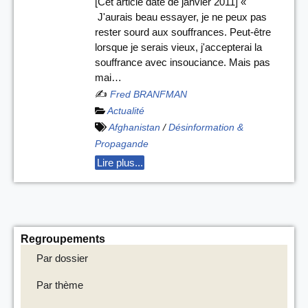
[Cet article date de janvier 2011] «
J'aurais beau essayer, je ne peux pas
rester sourd aux souffrances. Peut-être
lorsque je serais vieux, j'accepterai la
souffrance avec insouciance. Mais pas
mai…
✍️
Fred BRANFMAN
Actualité
Afghanistan
/
Désinformation &
Propagande
Lire plus...
Regroupements
Par dossier
Par thème