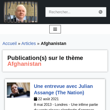
Aller
au
contenu
Accueil
»
Articles
»
Afghanistan
Publication(s) sur le thème
Afghanistan
Une entrevue avec Julian
Assange (The Nation)
22 août 2021
8 mai 2013 - Londres - Une infime partie
du vaste réseau clandestin d'agences