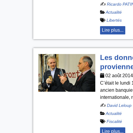
✍️
Ricardo PAT
Actualité
Libertés
Lire plus...
Les donn
provienne
02 août 2014
C’était le lundi
ancien banquier
internationale,
✍️
David Leloup
Actualité
Fiscalité
Lire plus...