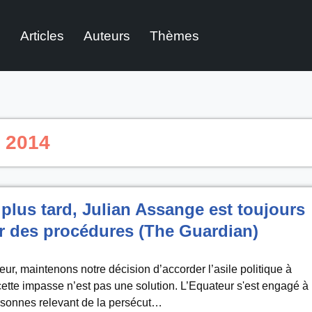
l
Articles
Auteurs
Thèmes
 2014
plus tard, Julian Assange est toujours
r des procédures (The Guardian)
ur, maintenons notre décision d’accorder l’asile politique à
tte impasse n’est pas une solution. L’Equateur s'est engagé à
rsonnes relevant de la persécut…