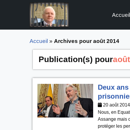
Accuei
Aller
au
contenu
Accueil
»
Archives pour août 2014
Publication(s) pour
août
Deux ans 
prisonnie
20 août 2014
Nous, en Equate
Assange mais ce
protéger les pe