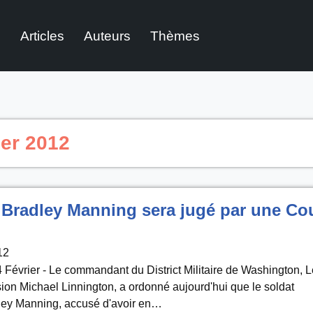
l
Articles
Auteurs
Thèmes
ier 2012
 Bradley Manning sera jugé par une Co
12
 Février - Le commandant du District Militaire de Washington, L
sion Michael Linnington, a ordonné aujourd'hui que le soldat
ley Manning, accusé d'avoir en…