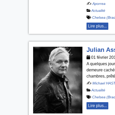
✍️
Aporrea
Actualité
Chelsea (Bra
Lire plus...
Julian As
01 février 20
A quelques jou
demeure cachée
chambres, prêt
✍️
Michael HAS
Actualité
Chelsea (Bra
Lire plus...