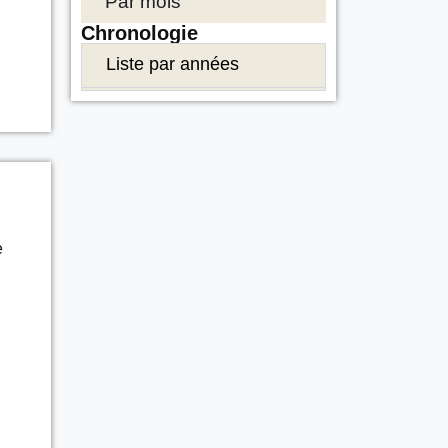
Par mois
Chronologie
Liste par années
e