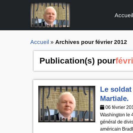
Accuei
Aller
au
contenu
Accueil
»
Archives pour février 2012
Publication(s) pour
févr
Le soldat
Martiale.
06 février 20
Washington le 4
général de divi
américain Brad