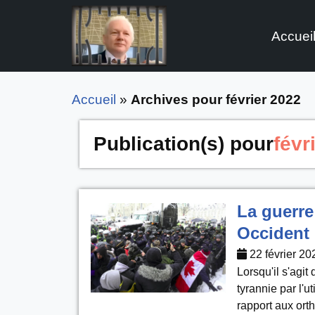
Accuei
Aller
au
contenu
Accueil
»
Archives pour février 2022
Publication(s) pour
févr
La guerre
Occident
22 février 20
Lorsqu'il s'agit
tyrannie par l'u
rapport aux ort