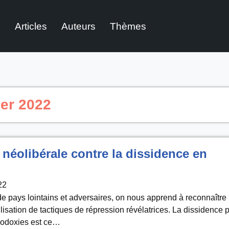
l
Articles
Auteurs
Thèmes
ier 2022
 néolibérale contre la dissidence en
22
 de pays lointains et adversaires, on nous apprend à reconnaître 
tilisation de tactiques de répression révélatrices. La dissidence 
hodoxies est ce…