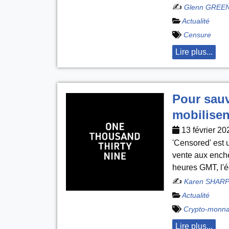
✍️
Glenn GREE
Actualité
Censure
Lire plus...
Pour sauv
mobilisen
13 février 20
'Censored' est 
vente aux enchè
heures GMT, l'
✍️
Karen SHAR
Actualité
Crypto-monna
Lire plus...