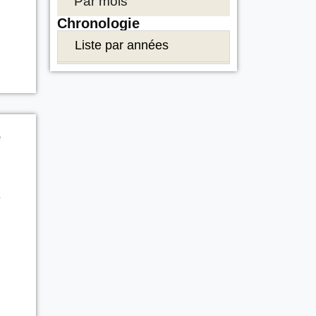
Par mois
Chronologie
Liste par années
e
e