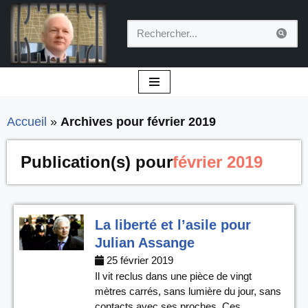
Aller
au
contenu
Accueil
»
Archives pour février 2019
Publication(s) pour
février 2019
La liberté et l’asile pour
Julian Assange
25 février 2019
Il vit reclus dans une pièce de vingt
mètres carrés, sans lumière du jour, sans
contacts avec ses proches. Ces