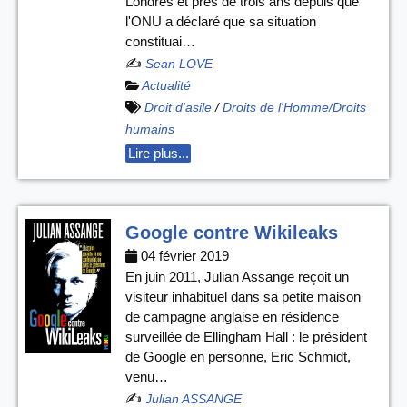
Londres et près de trois ans depuis que
l'ONU a déclaré que sa situation
constituai…
✍️
Sean LOVE
Actualité
Droit d'asile
/
Droits de l'Homme/Droits
humains
Lire plus...
Google contre Wikileaks
04 février 2019
En juin 2011, Julian Assange reçoit un
visiteur inhabituel dans sa petite maison
de campagne anglaise en résidence
surveillée de Ellingham Hall : le président
de Google en personne, Eric Schmidt,
venu…
✍️
Julian ASSANGE