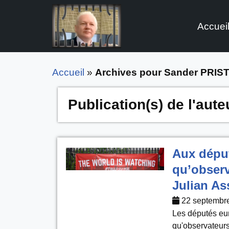
Accuei
Aller
au
contenu
Accueil
»
Archives pour Sander PRIS
Publication(s) de l'aute
Aux déput
qu’observ
Julian A
22 septembr
Les députés euro
qu'observateurs