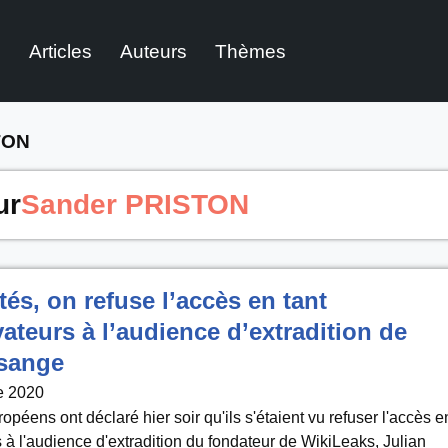
l
Articles
Auteurs
Thèmes
TON
ur
Sander PRISTON
és, on refuse l’accès en tant
ateurs à l’audience d’extradition de
ssange
e 2020
péens ont déclaré hier soir qu'ils s'étaient vu refuser l'accès e
 à l'audience d'extradition du fondateur de WikiLeaks, Julian