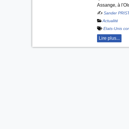
Assange, à l'Ol
✍️
Sander PRIS
Actualité
Etats-Unis co
Lire plus...