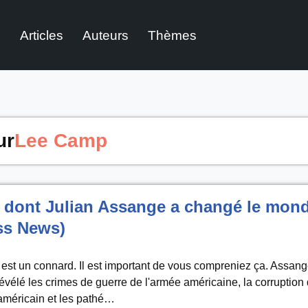
l
Articles
Auteurs
Thèmes
ur
Lee Camp
 dont Julian Assange a changé le mon
ss News)
est un connard. Il est important de vous compreniez ça. Assang
évélé les crimes de guerre de l'armée américaine, la corruption
méricain et les pathé…