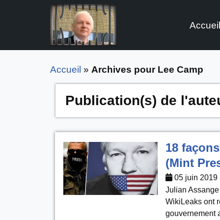
Accuei
Aller
au
contenu
Accueil
»
Archives pour Lee Camp
Publication(s) de l'aute
18 façons
(Mint Pre
05 juin 2019
Julian Assange 
WikiLeaks ont r
gouvernement a