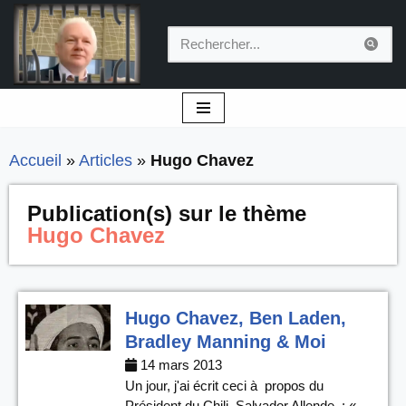
Aller
au
contenu
Accueil
»
Articles
»
Hugo Chavez
Publication(s) sur le thème
Hugo Chavez
Hugo Chavez, Ben Laden,
Bradley Manning & Moi
14 mars 2013
Un jour, j'ai écrit ceci à propos du
Président du Chili, Salvador Allende : «