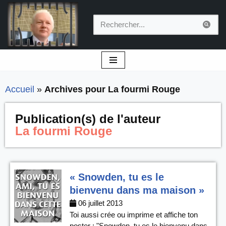
Aller
au
contenu
Accueil
»
Archives pour La fourmi Rouge
Publication(s) de l'auteur
La fourmi Rouge
« Snowden, tu es le
bienvenu dans ma maison »
06 juillet 2013
Toi aussi crée ou imprime et affiche ton
poster : "Snowden, tu es le bienvenu dans