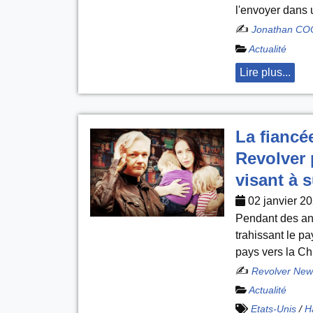
l'envoyer dans 
✍️
Jonathan CO
Actualité
Lire plus...
La fiancé
Revolver 
visant à
02 janvier 2
Pendant des ann
trahissant le pa
pays vers la Chi
✍️
Revolver New
Actualité
Etats-Unis
/
H