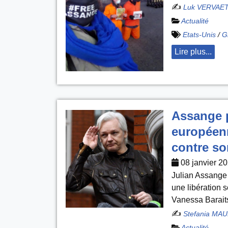
✍️
Luk VERVAE
Actualité
Etats-Unis
/
G
Lire plus...
Assange p
européenn
contre so
08 janvier 2
Julian Assange p
une libération 
Vanessa Barait
✍️
Stefania MAU
Actualité