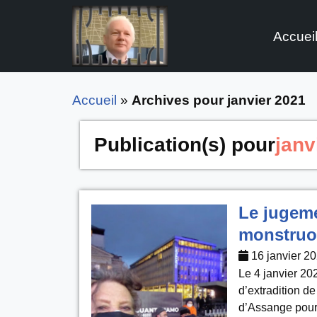
Accuei
Aller
au
contenu
Accueil
»
Archives pour janvier 2021
Publication(s) pour
janv
Le jugeme
monstruos
16 janvier 2
Le 4 janvier 20
d’extradition d
d’Assange pour 