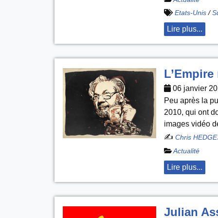
Etats-Unis
/
S
Lire plus...
L’Empire 
06 janvier 2
Peu après la pu
2010, qui ont 
images vidéo d
✍️
Chris HEDGE
Actualité
Lire plus...
Julian Ass