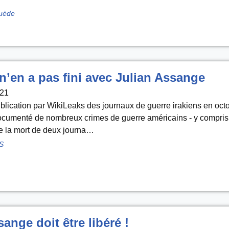
uède
n’en a pas fini avec Julian Assange
021
blication par WikiLeaks des journaux de guerre irakiens en oct
documenté de nombreux crimes de guerre américains - y compris
e la mort de deux journa…
S
ange doit être libéré !