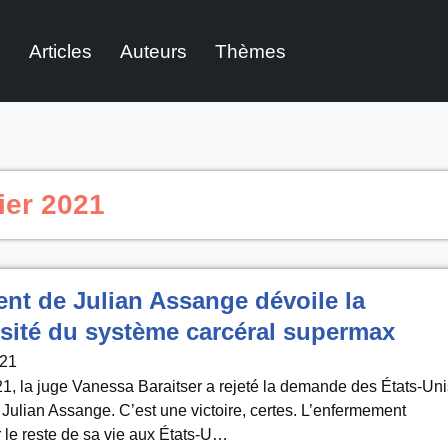
l
Articles
Auteurs
Thèmes
ier 2021
nt de Julian Assange dévoile la
ité du système carcéral supermax
021
21, la juge Vanessa Baraitser a rejeté la demande des États-Uni
e Julian Assange. C’est une victoire, certes. L’enfermement
le reste de sa vie aux États-U…