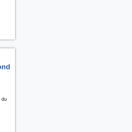
fond
e du