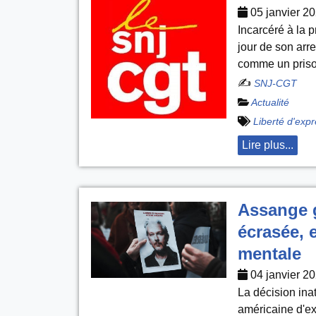
05 janvier 2
Incarcéré à la 
jour de son arr
comme un priso
✍️
SNJ-CGT
Actualité
Liberté d'exp
Lire plus...
Assange g
écrasée, 
mentale
04 janvier 2
La décision ina
américaine d'ext