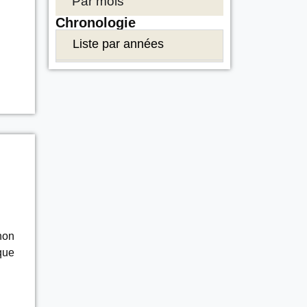
Par mois
Chronologie
Liste par années
 non
que