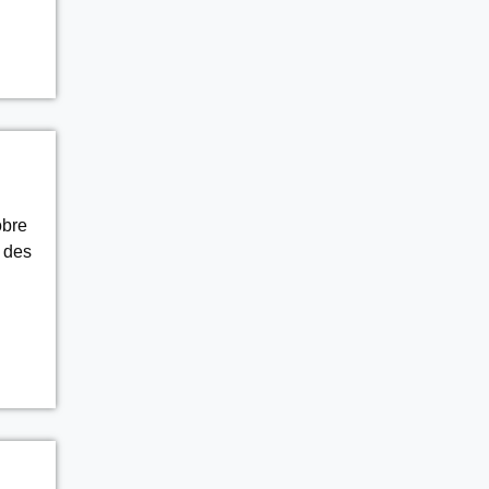
obre
 des