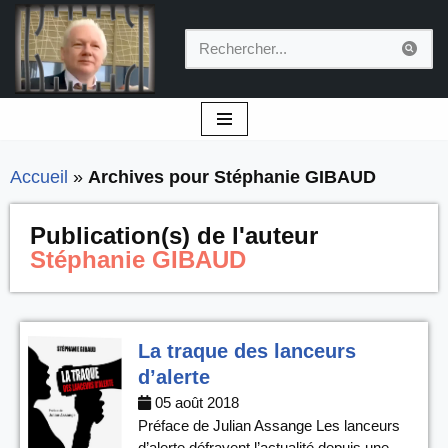
Aller
au
contenu
Accueil
»
Archives pour Stéphanie GIBAUD
Publication(s) de l'auteur
Stéphanie GIBAUD
La traque des lanceurs
d’alerte
05 août 2018
Préface de Julian Assange Les lanceurs
d’alerte défrayent l’actualité depuis une