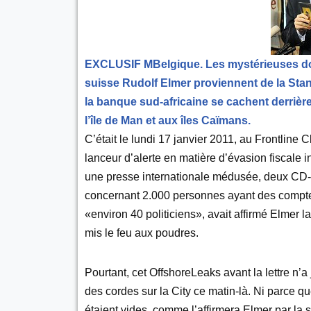
EXCLUSIF MBelgique. Les mystérieuses don
suisse Rudolf Elmer proviennent de la Stand
la banque sud-africaine se cachent derrière
l’île de Man et aux îles Caïmans.
C’était le lundi 17 janvier 2011, au Frontlin
lanceur d’alerte en matière d’évasion fiscale 
une presse internationale médusée, deux CD
concernant 2.000 personnes ayant des comptes 
«environ 40 politiciens», avait affirmé Elmer l
mis le feu aux poudres.
Pourtant, cet OffshoreLeaks avant la lettre n’a 
des cordes sur la City ce matin-là. Ni parce 
étaient vides, comme l’affirmera Elmer par la 