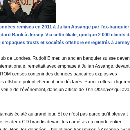
nées remises en 2011 à Julian Assange par l’ex-banquier
ard Bank à Jersey. Via cette filiale, quelque 2.000 clients d
 d’opaques trusts et sociétés offshore enregistrés à Jersey
e Club de Londres. Rudolf Elmer, un ancien banquier suisse deve
internationale, remettait avec emphase à Julian Assange, devant
-ROM censés contenir des données bancaires explosives
offshore potentiellement non déclarés. Parmi celles-ci figuren
a veille de l’événement, dans un article de
The Observer
qui avai
jamais éclaté au grand jour. Et ce n’est pas parce qu’il pleuvait
que les deux CD brandis devant les caméras du monde entier
suite. Non, les données – bel et bien transmises à Assange avan