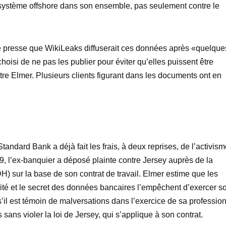
le système offshore dans son ensemble, pas seulement contre le
de presse que WikiLeaks diffuserait ces données après «quelque
oisi de ne pas les publier pour éviter qu’elles puissent être
ntre Elmer. Plusieurs clients figurant dans les documents ont en
andard Bank a déjà fait les frais, à deux reprises, de l’activis
09, l’ex-banquier a déposé plainte contre Jersey auprès de la
 sur la base de son contrat de travail. Elmer estime que les
alité et le secret des données bancaires l’empêchent d’exercer s
 s’il est témoin de malversations dans l’exercice de sa profession
 sans violer la loi de Jersey, qui s’applique à son contrat.