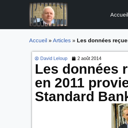
Accuei
Aller
au
contenu
Accueil
»
Articles
»
Les données reçues
David Leloup
2 août 2014
Les données 
en 2011 provi
Standard Bank