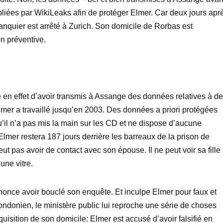
bliées par WikiLeaks afin de protéger Elmer. Car deux jours apr
anquier est arrêté à Zurich. Son domicile de Rorbas est
on préventive.
e en effet d’avoir transmis à Assange des données relatives à d
lmer a travaillé jusqu’en 2003. Des données a priori protégées
qu’il n’a pas mis la main sur les CD et ne dispose d’aucune
Elmer restera 187 jours derrière les barreaux de la prison de
ut pas avoir de contact avec son épouse. Il ne peut voir sa fille
une vitre.
annonce avoir bouclé son enquête. Et inculpe Elmer pour faux et
ondonien, le ministère public lui reproche une série de choses
uisition de son domicile: Elmer est accusé d’avoir falsifié en