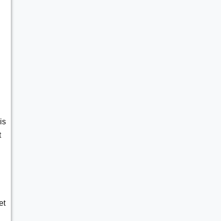
is
t
et