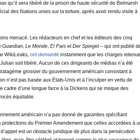
as qu’il sera libéré de la prison de haute sécurité de Belmarsh
cial des Nations unies sur la torture, après avoir rendu visite à
oins menacé. Les rédacteurs en chef et les éditeurs des cinq
e
Guardian
,
Le Monde
,
El Pais
et
Der Spiegel
– qui ont publié d
ar WikiLeaks,
ont demandé
instamment que les charges retenu
ulian soit libéré. Aucun de ces dirigeants de médias n’a été
tratagème grossier du gouvernement américain consistant à
ion n’est pas basée aux États-Unis et à l’inculper en vertu de
 le cadre d’une longue farce à la Dickens qui se moque des
rocès équitable.
vernement américain n’a pas donné de garanties spécifiant
es protections du Premier Amendement que celles accordées à u
e d’appel est un obstacle juridique de plus dans la persécution
e libre, mais être célébré et honoré comme le plus courageux de