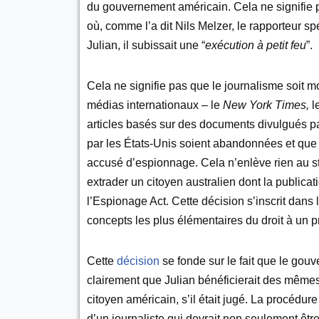
du gouvernement américain. Cela ne signifie p
où, comme l’a dit Nils Melzer, le rapporteur spé
Julian, il subissait une “
exécution à petit feu
”.
Cela ne signifie pas que le journalisme soit m
médias internationaux – le
New York Times,
l
articles basés sur des documents divulgués p
par les États-Unis soient abandonnées et que J
accusé d’espionnage. Cela n’enlève rien au s
extrader un citoyen australien dont la publicat
l’Espionage Act. Cette décision s’inscrit dans
concepts les plus élémentaires du droit à un p
Cette
décision
se fonde sur le fait que le gou
clairement que Julian bénéficierait des mêm
citoyen américain, s’il était jugé. La procédur
d’un journaliste qui devrait non seulement êtr