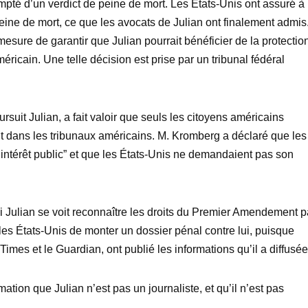
pté d’un verdict de peine de mort. Les États-Unis ont assuré à 
eine de mort, ce que les avocats de Julian ont finalement admis
mesure de garantir que Julian pourrait bénéficier de la protectio
icain. Une telle décision est prise par un tribunal fédéral
suit Julian, a fait valoir que seuls les citoyens américains
 dans les tribunaux américains. M. Kromberg a déclaré que les
l’intérêt public” et que les États-Unis ne demandaient pas son
Si Julian se voit reconnaître les droits du Premier Amendement p
ur les États-Unis de monter un dossier pénal contre lui, puisque
imes et le Guardian, ont publié les informations qu’il a diffusée
ation que Julian n’est pas un journaliste, et qu’il n’est pas