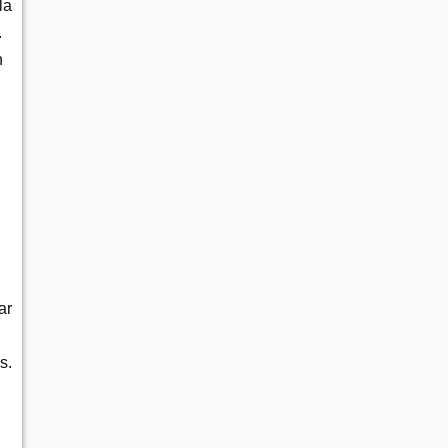
la
.
n
ar
s.