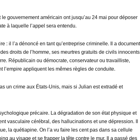
nt le gouvernement américain ont jusqu’au 24 mai pour déposer
ate à laquelle l’appel sera entendu.
 : il l’a dénoncé en tant qu’entreprise criminelle. Il a documen
es droits de l’homme, ses meurtres gratuits de civils innocents
re. Républicain ou démocrate, conservateur ou travailliste,
t l’empire appliquent les mêmes règles de conduite.
as un crime aux États-Unis, mais si Julian est extradé et
psychologique précaire. La dégradation de son état physique et
ent vasculaire cérébral, des hallucinations et une dépression. Il
e, la quétiapine. On l’a vu faire les cent pas dans sa cellule
ng au visage et se frapper la tête contre le mur. Il a passé des