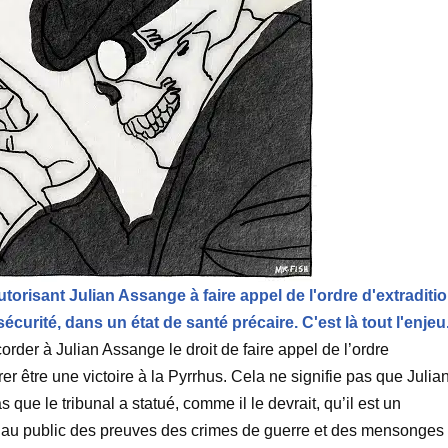
orisant Julian Assange à faire appel de l'ordre d'extraditi
écurité, dans un état de santé précaire. C'est là tout l'enjeu
rder à Julian Assange le droit de faire appel de l’ordre
rer être une victoire à la Pyrrhus. Cela ne signifie pas que Julia
s que le tribunal a statué, comme il le devrait, qu’il est un
ir au public des preuves des crimes de guerre et des mensonges