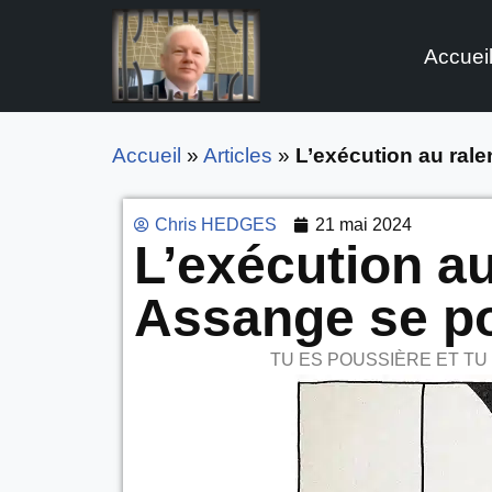
Accuei
Aller
au
contenu
Accueil
»
Articles
»
L’exécution au rale
Chris HEDGES
21 mai 2024
L’exécution au
Assange se po
TU ES POUSSIÈRE ET TU