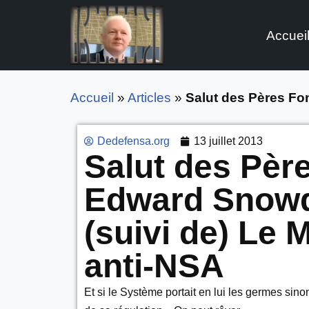
Accuei
Aller
au
contenu
Accueil
»
Articles
»
Salut des Pères Fo
Dedefensa.org
13 juillet 2013
Salut des Pèr
Edward Snowde
(suivi de) Le 
anti-NSA
Et si le Système portait en lui les germes si