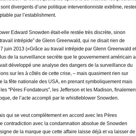
 sont divergents d’une politique interventionniste extrême, reste
table par l’establishment.
blower Edward Snowden était-elle restée très discrète, sinon
 “travail intrépide” de Glenn Greenwald, qui ne disait rien de
 juin 2013 («Grâce au travail intrépide par Glenn Greenwald e
us de la surveillance secrète que le gouvernement américain a
 avait développé une analyse des dangers de la surveillance du
xions sur les à côtés de cette crise, – mais quasiment rien sur
ur de la fête nationale des USA, en prenant symboliquement mais
les “Pères Fondateurs”, les Jefferson et les Madison, finalemen
 époque, de l’acte accompli par le whistleblower Snowden.
mais qui se veut complètement en accord avec les Pères
te contradiction avec la condamnation absolue de Snowden
signe de la marque que cette affaire laisse déjà et va laisser de