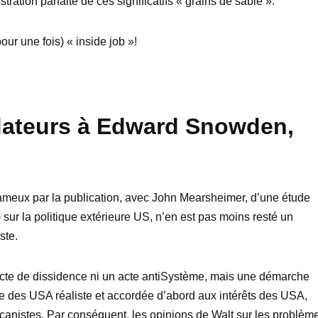
ation parfaite de ces significatifs « grains de sable ».
pour une fois) « inside job »!
dateurs à Edward Snowden,
fameux par la publication, avec John Mearsheimer, d’une étude
) sur la politique extérieure US, n’en est pas moins resté un
ste.
 acte de dissidence ni un acte antiSystème, mais une démarche
e des USA réaliste et accordée d’abord aux intérêts des USA,
icanistes. Par conséquent, les opinions de Walt sur les problèm