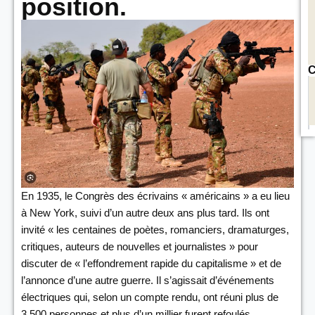
position.
C
En 1935, le Congrès des écrivains « américains » a eu lieu
à New York, suivi d’un autre deux ans plus tard. Ils ont
invité « les centaines de poètes, romanciers, dramaturges,
critiques, auteurs de nouvelles et journalistes » pour
discuter de « l’effondrement rapide du capitalisme » et de
l’annonce d’une autre guerre. Il s’agissait d’événements
électriques qui, selon un compte rendu, ont réuni plus de
3 500 personnes et plus d’un millier furent refoulés.