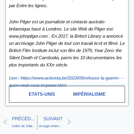
par Entre les lignes.
John Pilger est un journaliste et cinéaste australo-
britannique basé à Londres. Le site Web de Pilger est:
www.johnpilger.com . En 2017, la British Library a annoncé
un archivage John Pilger de tout son travail écrit et filmé. Le
British Film Institute inclut son film de 1979,
Year Zero: the
Silent Death of Cambodia
, parmi les 10 documentaires les
plus importants du XXe siècle.
Lien :
https://www.activista.be/2023/05/refusez-la-guerre-
quon-veut-vous-imposer.html
ETATS-UNIS
IMPÉRIALISME
PRÉCÉDENT
SUIVANT
Lettre de Julian Assange au roi Charles III
Un juge ordonne au Crown Prosecution Service de faire toute la lumière sur la destruction de documents clés concernant Julian Assange (Il Fatto Quotidiano)